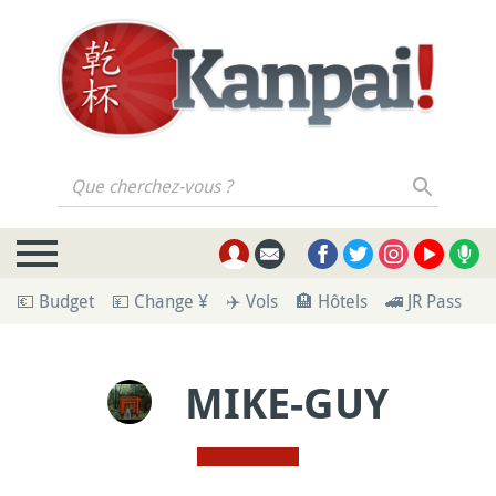
Que cherchez-vous ?
💶 Budget
💴 Change ¥
✈️ Vols
🏨 Hôtels
🚄 JR Pass
🪪
MIKE-GUY