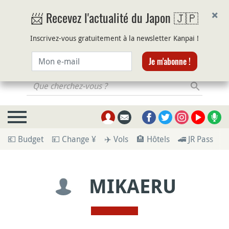
×
📨 Recevez l'actualité du Japon 🇯🇵
Inscrivez-vous gratuitement à la newsletter Kanpai !
Courriel
Je m'abonne !
Que cherchez-vous ?
💶 Budget
💴 Change ¥
✈️ Vols
🏨 Hôtels
🚄 JR Pass
🪪
MIKAERU