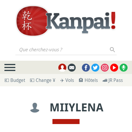
Que cherchez-vous ?
💶 Budget
💴 Change ¥
✈️ Vols
🏨 Hôtels
🚄 JR Pass
🪪
MIIYLENA