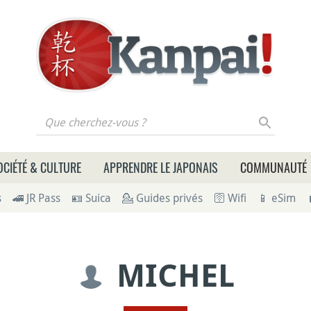
 cherchez-vous ?
OCIÉTÉ & CULTURE
APPRENDRE LE JAPONAIS
COMMUNAUTÉ
s
🚄 JR Pass
🪪 Suica
💁 Guides privés
🛜 Wifi
📱 eSim
MICHEL