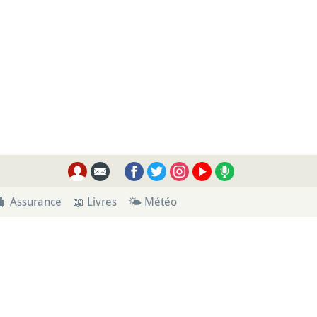
🧳 Assurance
📖 Livres
🌤 Météo