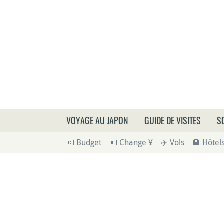
Que
VOYAGE AU JAPON
GUIDE DE VISITES
S
💶 Budget
💴 Change ¥
✈️ Vols
🏨 Hôtel