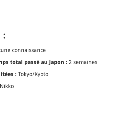
 :
une connaissance
2 semaines
ps total passé au Japon :
Tokyo/Kyoto
itées :
Nikko