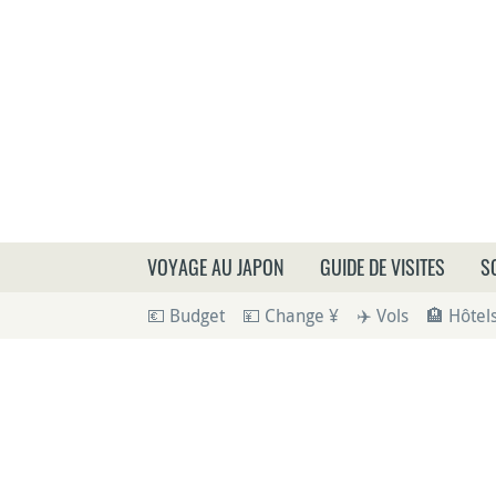
Que
VOYAGE AU JAPON
GUIDE DE VISITES
S
💶 Budget
💴 Change ¥
✈️ Vols
🏨 Hôtel