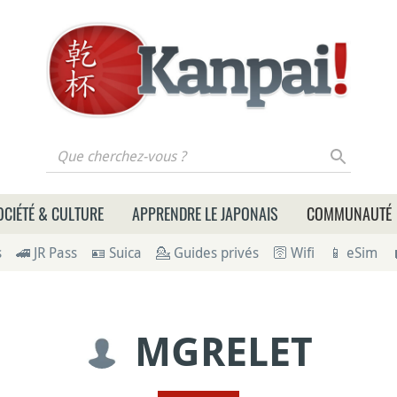
 cherchez-vous ?
OCIÉTÉ & CULTURE
APPRENDRE LE JAPONAIS
COMMUNAUTÉ
s
🚄 JR Pass
🪪 Suica
💁 Guides privés
🛜 Wifi
📱 eSim
MGRELET