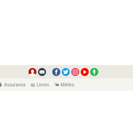
🧳 Assurance
📖 Livres
🌤 Météo