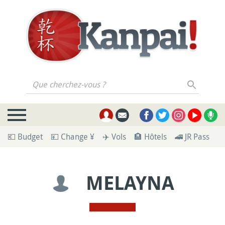
Que cherchez-vous ?
💶 Budget
💴 Change ¥
✈️ Vols
🏨 Hôtels
🚄 JR Pass
🪪
MELAYNA