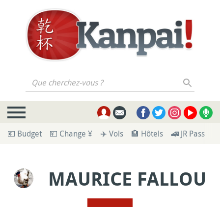
Que cherchez-vous ?
💶 Budget
💴 Change ¥
✈️ Vols
🏨 Hôtels
🚄 JR Pass
🪪
MAURICE FALLOU