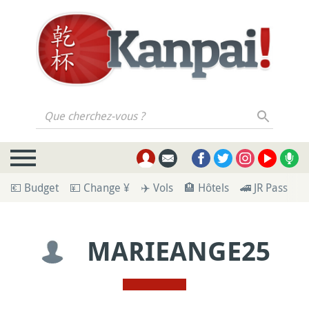
Que cherchez-vous ?
💶 Budget
💴 Change ¥
✈️ Vols
🏨 Hôtels
🚄 JR Pass
🪪
MARIEANGE25