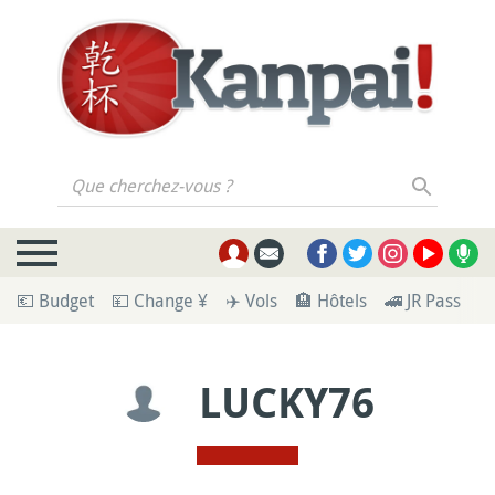
Que cherchez-vous ?
💶 Budget
💴 Change ¥
✈️ Vols
🏨 Hôtels
🚄 JR Pass
🪪
LUCKY76