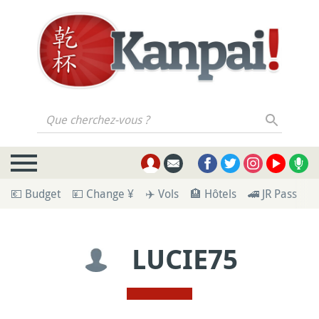
Que cherchez-vous ?
💶 Budget
💴 Change ¥
✈️ Vols
🏨 Hôtels
🚄 JR Pass
🪪
LUCIE75