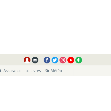
🧳 Assurance
📖 Livres
🌤 Météo