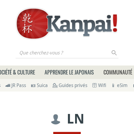
 cherchez-vous ?
OCIÉTÉ & CULTURE
APPRENDRE LE JAPONAIS
COMMUNAUTÉ
s
🚄 JR Pass
🪪 Suica
💁 Guides privés
🛜 Wifi
📱 eSim
LN