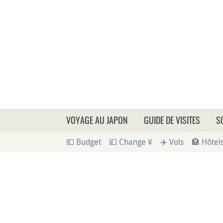
Que
VOYAGE AU JAPON
GUIDE DE VISITES
S
💶 Budget
💴 Change ¥
✈️ Vols
🏨 Hôtel