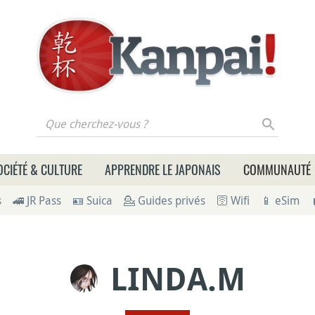
 cherchez-vous ?
OCIÉTÉ & CULTURE
APPRENDRE LE JAPONAIS
COMMUNAUTÉ
s
🚄 JR Pass
🪪 Suica
💁 Guides privés
🛜 Wifi
📱 eSim
LINDA.M