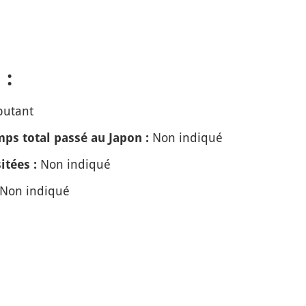
 :
butant
Non indiqué
ps total passé au Japon :
Non indiqué
itées :
Non indiqué