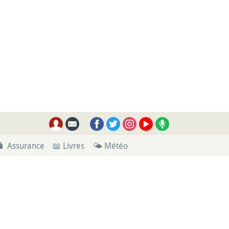
🧳 Assurance
📖 Livres
🌤 Météo