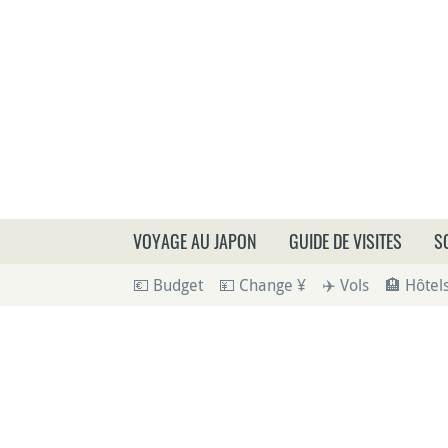
Que
VOYAGE AU JAPON
GUIDE DE VISITES
S
💶 Budget
💴 Change ¥
✈️ Vols
🏨 Hôtel