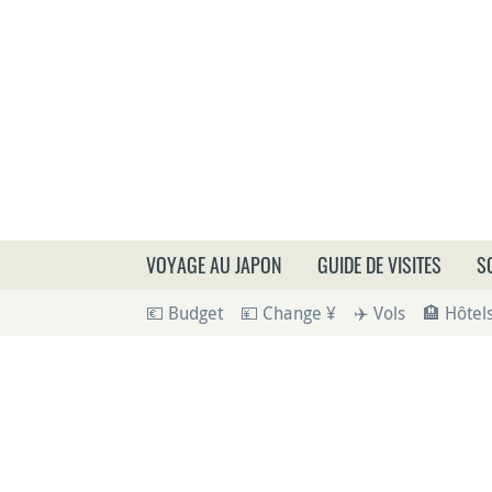
Que
VOYAGE AU JAPON
GUIDE DE VISITES
S
💶 Budget
💴 Change ¥
✈️ Vols
🏨 Hôtel