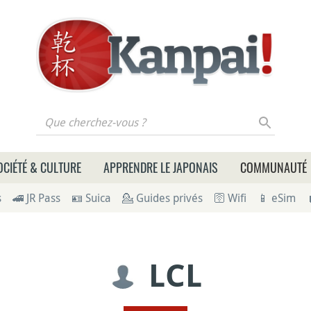
 cherchez-vous ?
OCIÉTÉ & CULTURE
APPRENDRE LE JAPONAIS
COMMUNAUTÉ
s
🚄 JR Pass
🪪 Suica
💁 Guides privés
🛜 Wifi
📱 eSim
LCL