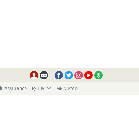
🧳 Assurance
📖 Livres
🌤 Météo