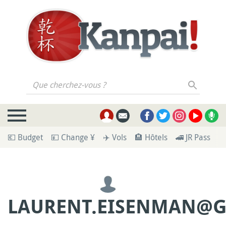
Que cherchez-vous ?
💶 Budget
💴 Change ¥
✈️ Vols
🏨 Hôtels
🚄 JR Pass
🪪
LAURENT.EISENMAN@