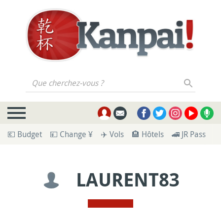
Que cherchez-vous ?
💶 Budget
💴 Change ¥
✈️ Vols
🏨 Hôtels
🚄 JR Pass
🪪
LAURENT83