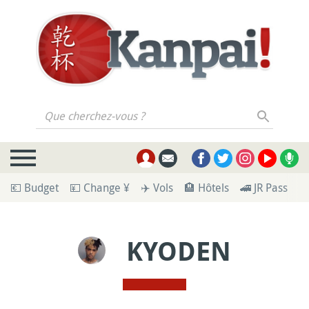
Que cherchez-vous ?
💶 Budget
💴 Change ¥
✈️ Vols
🏨 Hôtels
🚄 JR Pass
🪪
KYODEN