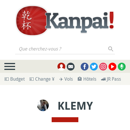
Que cherchez-vous ?
💶 Budget
💴 Change ¥
✈️ Vols
🏨 Hôtels
🚄 JR Pass
🪪
KLEMY