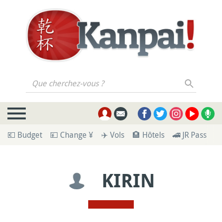
Que cherchez-vous ?
💶 Budget
💴 Change ¥
✈️ Vols
🏨 Hôtels
🚄 JR Pass
🪪
KIRIN