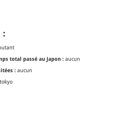
 :
butant
aucun
ps total passé au Japon :
aucun
itées :
tokyo