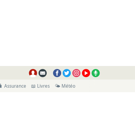
🧳 Assurance
📖 Livres
🌤 Météo