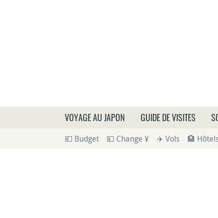
Que
VOYAGE AU JAPON
GUIDE DE VISITES
S
💶 Budget
💴 Change ¥
✈️ Vols
🏨 Hôtel