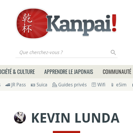
 cherchez-vous ?
OCIÉTÉ & CULTURE
APPRENDRE LE JAPONAIS
COMMUNAUTÉ
s
🚄 JR Pass
🪪 Suica
💁 Guides privés
🛜 Wifi
📱 eSim
KEVIN LUNDA