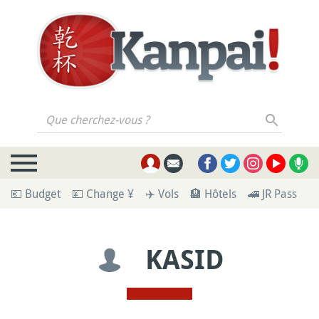
Que cherchez-vous ?
💶 Budget
💴 Change ¥
✈️ Vols
🏨 Hôtels
🚄 JR Pass
🪪
KASID