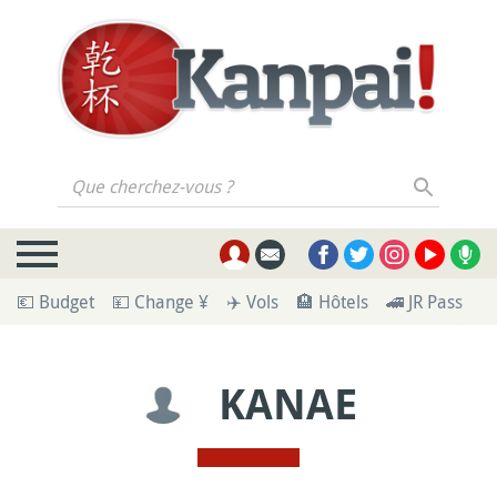
Que cherchez-vous ?
💶 Budget
💴 Change ¥
✈️ Vols
🏨 Hôtels
🚄 JR Pass
🪪
KANAE