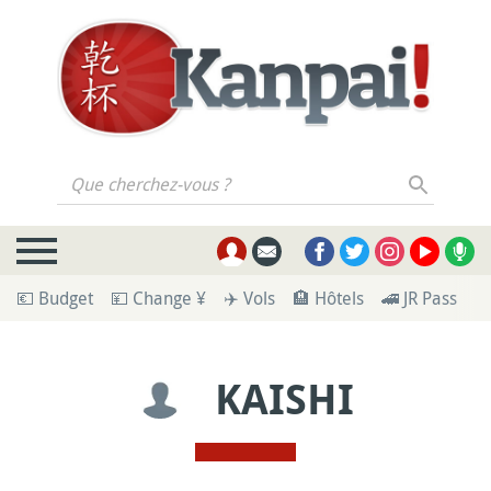
Que cherchez-vous ?
💶 Budget
💴 Change ¥
✈️ Vols
🏨 Hôtels
🚄 JR Pass
🪪
KAISHI