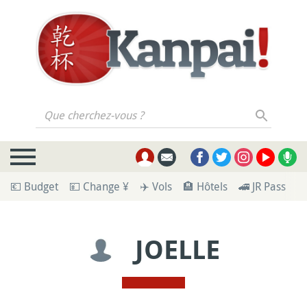
Que cherchez-vous ?
💶 Budget
💴 Change ¥
✈️ Vols
🏨 Hôtels
🚄 JR Pass
🪪
JOELLE