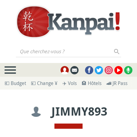
Que cherchez-vous ?
💶 Budget
💴 Change ¥
✈️ Vols
🏨 Hôtels
🚄 JR Pass
🪪
JIMMY893