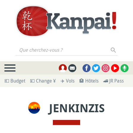
Que cherchez-vous ?
💶 Budget
💴 Change ¥
✈️ Vols
🏨 Hôtels
🚄 JR Pass
🪪
JENKINZIS