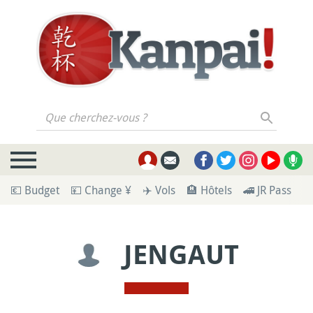
Que cherchez-vous ?
💶 Budget
💴 Change ¥
✈️ Vols
🏨 Hôtels
🚄 JR Pass
🪪
JENGAUT