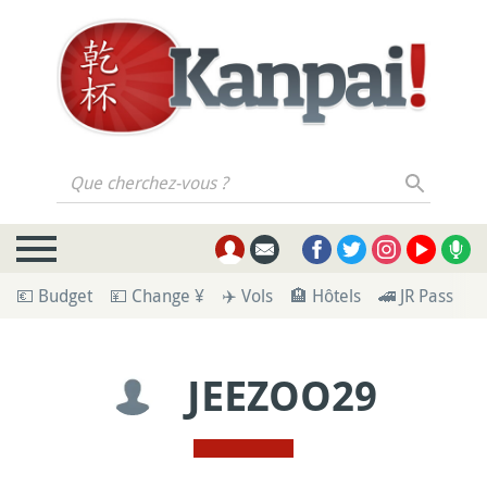
Que cherchez-vous ?
💶 Budget
💴 Change ¥
✈️ Vols
🏨 Hôtels
🚄 JR Pass
🪪
JEEZOO29