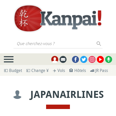
Que cherchez-vous ?
💶 Budget
💴 Change ¥
✈️ Vols
🏨 Hôtels
🚄 JR Pass
🪪
JAPANAIRLINES