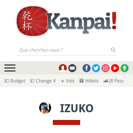
Que cherchez-vous ?
💶 Budget
💴 Change ¥
✈️ Vols
🏨 Hôtels
🚄 JR Pass
🪪
IZUKO