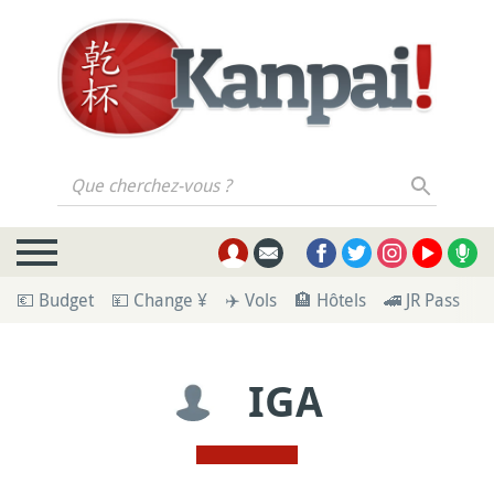
Que cherchez-vous ?
💶 Budget
💴 Change ¥
✈️ Vols
🏨 Hôtels
🚄 JR Pass
🪪
IGA