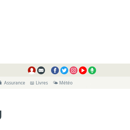
🧳 Assurance
📖 Livres
🌤 Météo
U