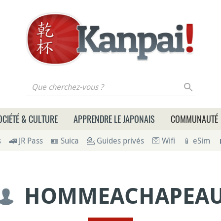
 cherchez-vous ?
OCIÉTÉ & CULTURE
APPRENDRE LE JAPONAIS
COMMUNAUTÉ
s
🚄 JR Pass
🪪 Suica
💁 Guides privés
🛜 Wifi
📱 eSim
HOMMEACHAPEA