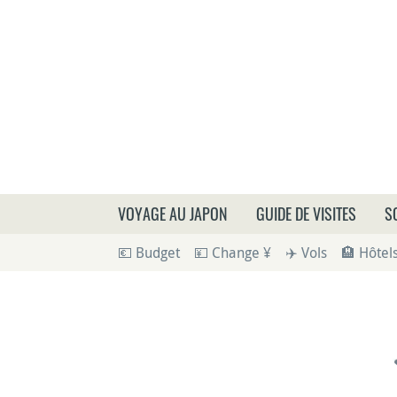
Que
VOYAGE AU JAPON
GUIDE DE VISITES
S
💶 Budget
💴 Change ¥
✈️ Vols
🏨 Hôtel