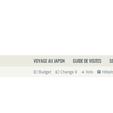
Que
VOYAGE AU JAPON
GUIDE DE VISITES
S
💶 Budget
💴 Change ¥
✈️ Vols
🏨 Hôtel