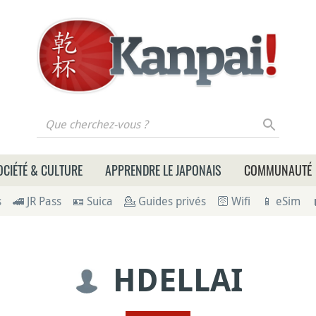
 cherchez-vous ?
OCIÉTÉ & CULTURE
APPRENDRE LE JAPONAIS
COMMUNAUTÉ
s
🚄 JR Pass
🪪 Suica
💁 Guides privés
🛜 Wifi
📱 eSim
HDELLAI