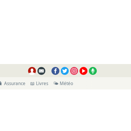
🧳 Assurance
📖 Livres
🌤 Météo