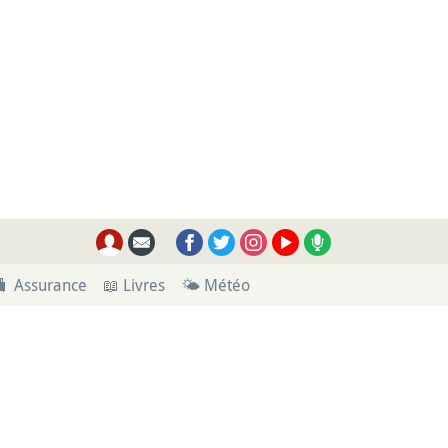
🧳 Assurance
📖 Livres
🌤 Météo