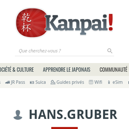
 cherchez-vous ?
OCIÉTÉ & CULTURE
APPRENDRE LE JAPONAIS
COMMUNAUTÉ
s
🚄 JR Pass
🪪 Suica
💁 Guides privés
🛜 Wifi
📱 eSim
HANS.GRUBER