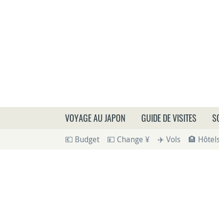
Que
VOYAGE AU JAPON
GUIDE DE VISITES
S
💶 Budget
💴 Change ¥
✈️ Vols
🏨 Hôtel