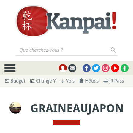
Que cherchez-vous ?
💶 Budget
💴 Change ¥
✈️ Vols
🏨 Hôtels
🚄 JR Pass
🪪
GRAINEAUJAPON