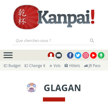
Que cherchez-vous ?
💶 Budget
💴 Change ¥
✈️ Vols
🏨 Hôtels
🚄 JR Pass
🪪
GLAGAN