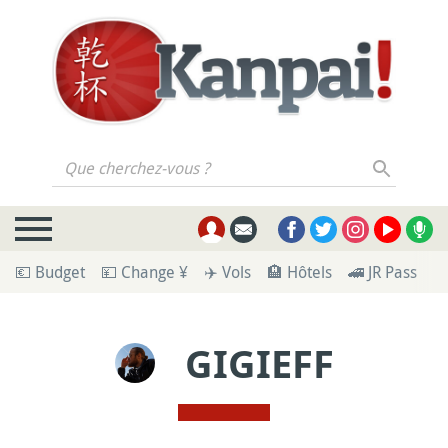
Que cherchez-vous ?
💶 Budget
💴 Change ¥
✈️ Vols
🏨 Hôtels
🚄 JR Pass
🪪
GIGIEFF