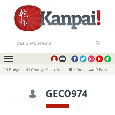
Que cherchez-vous ?
💶 Budget
💴 Change ¥
✈️ Vols
🏨 Hôtels
🚄 JR Pass
🪪
GECO974