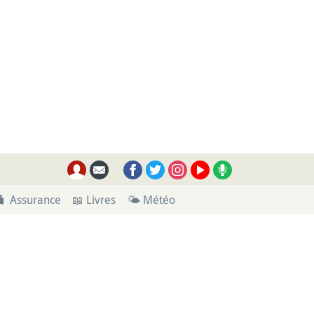
🧳 Assurance
📖 Livres
🌤 Météo