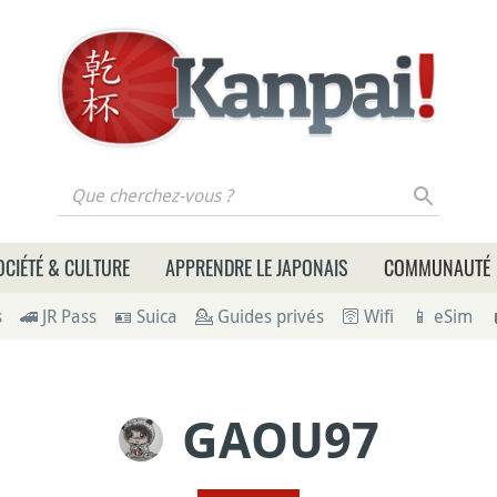
 cherchez-vous ?
OCIÉTÉ & CULTURE
APPRENDRE LE JAPONAIS
COMMUNAUTÉ
s
🚄 JR Pass
🪪 Suica
💁 Guides privés
🛜 Wifi
📱 eSim
GAOU97