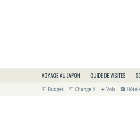
Que
VOYAGE AU JAPON
GUIDE DE VISITES
S
💶 Budget
💴 Change ¥
✈️ Vols
🏨 Hôtel