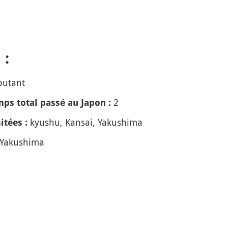
 :
butant
2
ps total passé au Japon :
kyushu, Kansai, Yakushima
itées :
Yakushima