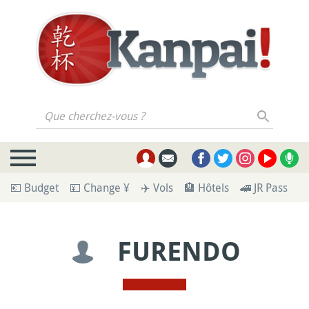
Que cherchez-vous ?
💶 Budget
💴 Change ¥
✈️ Vols
🏨 Hôtels
🚄 JR Pass
🪪
FURENDO