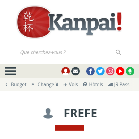
Que cherchez-vous ?
💶 Budget
💴 Change ¥
✈️ Vols
🏨 Hôtels
🚄 JR Pass
🪪
FREFE