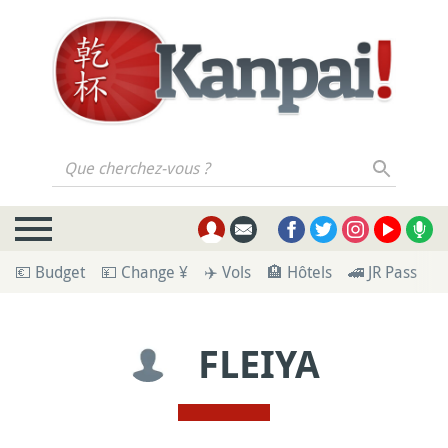
Que cherchez-vous ?
💶 Budget
💴 Change ¥
✈️ Vols
🏨 Hôtels
🚄 JR Pass
🪪
FLEIYA