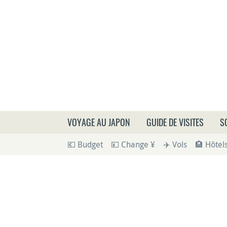
Que
VOYAGE AU JAPON
GUIDE DE VISITES
S
💶 Budget
💴 Change ¥
✈️ Vols
🏨 Hôtel