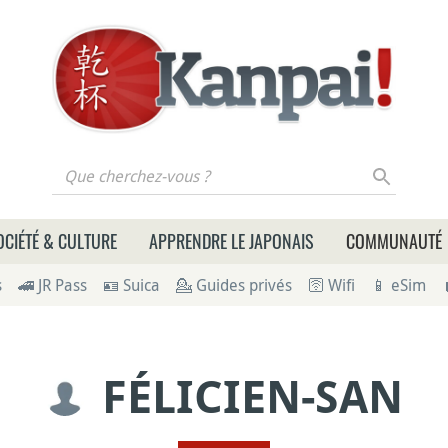
 cherchez-vous ?
OCIÉTÉ & CULTURE
APPRENDRE LE JAPONAIS
COMMUNAUTÉ
s
🚄 JR Pass
🪪 Suica
💁 Guides privés
🛜 Wifi
📱 eSim
FÉLICIEN-SAN