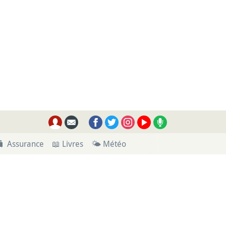
🧳 Assurance
📖 Livres
🌤 Météo