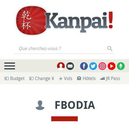
Que cherchez-vous ?
💶 Budget
💴 Change ¥
✈️ Vols
🏨 Hôtels
🚄 JR Pass
🪪
FBODIA