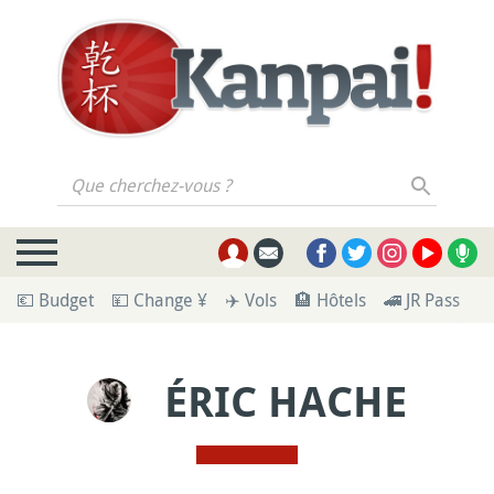
Que cherchez-vous ?
💶 Budget
💴 Change ¥
✈️ Vols
🏨 Hôtels
🚄 JR Pass
🪪
ÉRIC HACHE