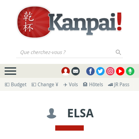
Que cherchez-vous ?
💶 Budget
💴 Change ¥
✈️ Vols
🏨 Hôtels
🚄 JR Pass
🪪
ELSA