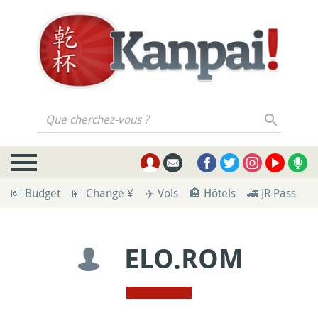
Que cherchez-vous ?
💶 Budget
💴 Change ¥
✈️ Vols
🏨 Hôtels
🚄 JR Pass
🪪
ELO.ROM