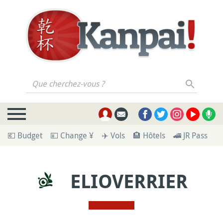
Que cherchez-vous ?
💶 Budget
💴 Change ¥
✈️ Vols
🏨 Hôtels
🚄 JR Pass
🪪
ELIOVERRIER