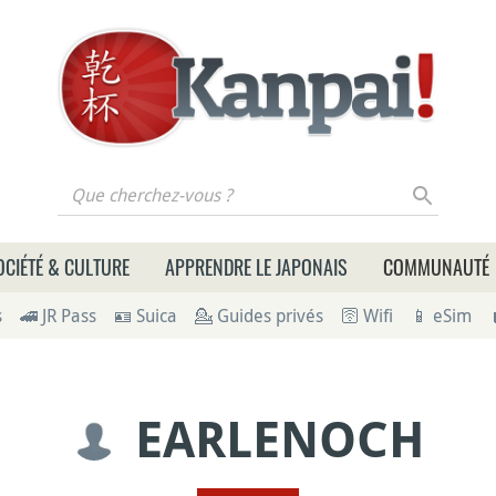
 cherchez-vous ?
OCIÉTÉ & CULTURE
APPRENDRE LE JAPONAIS
COMMUNAUTÉ
s
🚄 JR Pass
🪪 Suica
💁 Guides privés
🛜 Wifi
📱 eSim
EARLENOCH