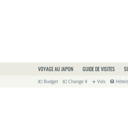
Que
VOYAGE AU JAPON
GUIDE DE VISITES
S
💶 Budget
💴 Change ¥
✈️ Vols
🏨 Hôtel