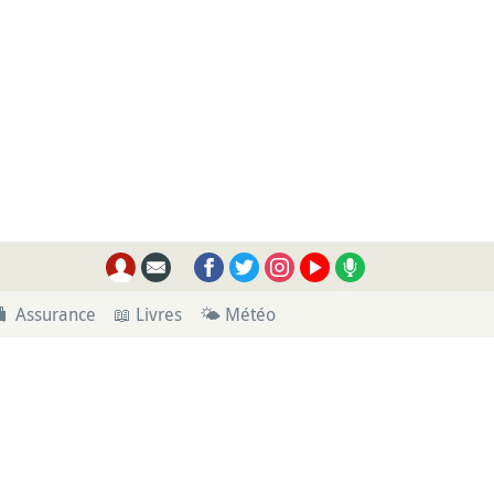
🧳 Assurance
📖 Livres
🌤 Météo