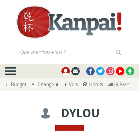
Que cherchez-vous ?
💶 Budget
💴 Change ¥
✈️ Vols
🏨 Hôtels
🚄 JR Pass
🪪
DYLOU