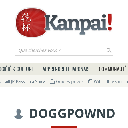
 cherchez-vous ?
OCIÉTÉ & CULTURE
APPRENDRE LE JAPONAIS
COMMUNAUTÉ
s
🚄 JR Pass
🪪 Suica
💁 Guides privés
🛜 Wifi
📱 eSim
DOGGPOWND