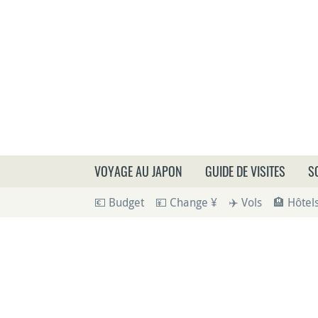
Que
VOYAGE AU JAPON
GUIDE DE VISITES
S
💶 Budget
💴 Change ¥
✈️ Vols
🏨 Hôtel