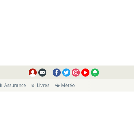
🧳 Assurance
📖 Livres
🌤 Météo